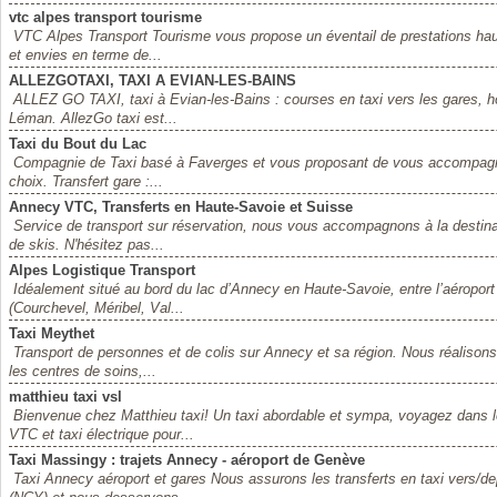
vtc alpes transport tourisme
VTC Alpes Transport Tourisme vous propose un éventail de prestations ha
et envies en terme de...
ALLEZGOTAXI, TAXI A EVIAN-LES-BAINS
ALLEZ GO TAXI, taxi à Evian-les-Bains : courses en taxi vers les gares, hô
Léman. AllezGo taxi est...
Taxi du Bout du Lac
Compagnie de Taxi basé à Faverges et vous proposant de vous accompagner
choix. Transfert gare :...
Annecy VTC, Transferts en Haute-Savoie et Suisse
Service de transport sur réservation, nous vous accompagnons à la destinati
de skis. N'hésitez pas...
Alpes Logistique Transport
Idéalement situé au bord du lac d’Annecy en Haute-Savoie, entre l’aéroport
(Courchevel, Méribel, Val...
Taxi Meythet
Transport de personnes et de colis sur Annecy et sa région. Nous réalisons
les centres de soins,...
matthieu taxi vsl
Bienvenue chez Matthieu taxi! Un taxi abordable et sympa, voyagez dans le
VTC et taxi électrique pour...
Taxi Massingy : trajets Annecy - aéroport de Genève
Taxi Annecy aéroport et gares Nous assurons les transferts en taxi vers/d