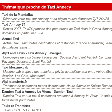
Thématique proche de Taxi Annecy
Taxi de la Mandallaz
Réservez votre taxi sur Annecy et sa région toutes distances 7j/7 24h/24
Taxi Annecy 74
Depuis 2007, Taxi74 propose des prestations de Taxi dans le Grand Anne
domaines en particulier : - le...
Actuel Taxi
Actuel Taxi : taxi toutes destinations et distances (France et étranger). Aéro
de malades assis....
Alp'Land Taxis - Taxi Annecy Faverges
Compagnie de Taxi basée à Faverges, Doussard et Saint Ferréol. Compagni
Faverges,Doussard, Saint Ferréol...
Taxi Morzine.cab
Morzine.cab propose des transferts privés au meilleur prix entre votre héb
Avoriaz, Les Gets, Montriond,...
Alpi-transferts.fr
Transport de personnes toutes destinations Haute-Savoie et Suisse Roman
Damien Taxi à Annecy Le Vieux - Damien Taxi
Damien Taxi est un taxi 6 personnes stationné à Annecy le Vieux. Je suis bi
toute heure pour toutes...
Taxis et Transferts
Taxis TOUTES DISTANCES