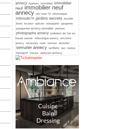
immobilier
annecy
hypnose
immobilier
immobilier neuf
neuf
annecy
info route 74
informatique
jardins secrets
inforoute74
klorofile
literie
location
opticien
osteopathe
parapente
parapente annecy aéroslide
peinture
photographe annecy
pollution de l'air en
haute savoie
reflexologue annecy
rencontre
serrurier
annecy
restaurant
route
semnoz
serrurier annecy
tartiflette
taxi
traiteur
transport
webcam annecy
travaux