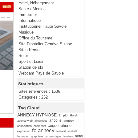
Hotel, Hébergement
Santé / Medical
Immobilier
Informatique
Institutionnel Haute Savoie
Musique
Office du Tourisme
Site Frontalier Genève Suisse
Sites Perso
Sortir
Sport et Loisir
Station de ski
Webcam Pays de Savoie
Statistiques
Sites référencés : 1636
Catégories : 252
Tag Cloud
ANNECY HYPNOSE
Emploi
Hotel
ancolie
annecy
agence web
allobroges
coque iphone
association
chamonix
fc annecy
exposition
festival
football
hotel
formation
graphiste
gymnastique
horaires