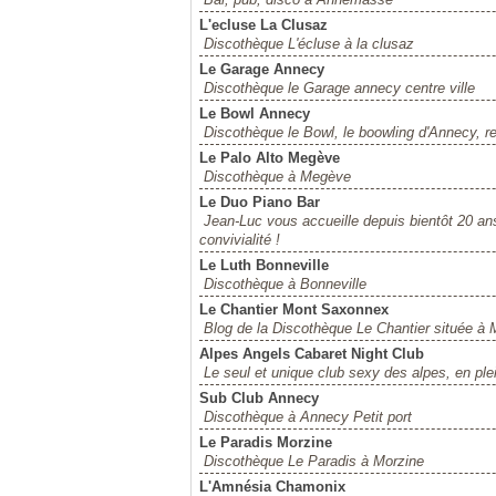
L'ecluse La Clusaz
Discothèque L'écluse à la clusaz
Le Garage Annecy
Discothèque le Garage annecy centre ville
Le Bowl Annecy
Discothèque le Bowl, le boowling d'Annecy, r
Le Palo Alto Megève
Discothèque à Megève
Le Duo Piano Bar
Jean-Luc vous accueille depuis bientôt 20 ans
convivialité !
Le Luth Bonneville
Discothèque à Bonneville
Le Chantier Mont Saxonnex
Blog de la Discothèque Le Chantier située à
Alpes Angels Cabaret Night Club
Le seul et unique club sexy des alpes, en ple
Sub Club Annecy
Discothèque à Annecy Petit port
Le Paradis Morzine
Discothèque Le Paradis à Morzine
L'Amnésia Chamonix