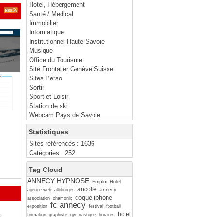
Hotel, Hébergement
Santé / Medical
Immobilier
Informatique
Institutionnel Haute Savoie
Musique
Office du Tourisme
Site Frontalier Genève Suisse
Sites Perso
Sortir
Sport et Loisir
Station de ski
Webcam Pays de Savoie
Statistiques
Sites référencés : 1636
Catégories : 252
Tag Cloud
ANNECY HYPNOSE
Emploi
Hotel
ancolie
annecy
agence web
allobroges
coque iphone
association
chamonix
fc annecy
exposition
festival
football
hotel
formation
graphiste
gymnastique
horaires
s