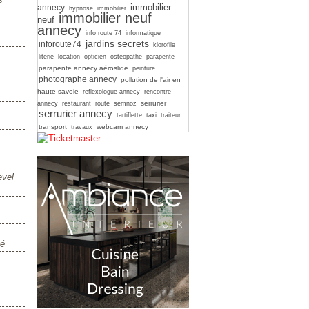
immobilier
annecy
hypnose
immobilier
immobilier neuf
neuf
annecy
info route 74
informatique
jardins secrets
inforoute74
klorofile
literie
location
opticien
osteopathe
parapente
parapente annecy aéroslide
peinture
photographe annecy
pollution de l'air en
haute savoie
reflexologue annecy
rencontre
serrurier
annecy
restaurant
route
semnoz
serrurier annecy
tartiflette
taxi
traiteur
transport
webcam annecy
travaux
evel
vé