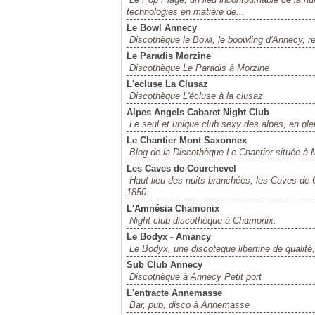
technologies en matière de...
Le Bowl Annecy
Discothèque le Bowl, le boowling d'Annecy, r
Le Paradis Morzine
Discothèque Le Paradis à Morzine
L'ecluse La Clusaz
Discothèque L'écluse à la clusaz
Alpes Angels Cabaret Night Club
Le seul et unique club sexy des alpes, en ple
Le Chantier Mont Saxonnex
Blog de la Discothèque Le Chantier située à
Les Caves de Courchevel
Haut lieu des nuits branchées, les Caves de 
1850.
L'Amnésia Chamonix
Night club discothèque à Chamonix.
Le Bodyx - Amancy
Le Bodyx, une discotèque libertine de qualité
Sub Club Annecy
Discothèque à Annecy Petit port
L'entracte Annemasse
Bar, pub, disco à Annemasse