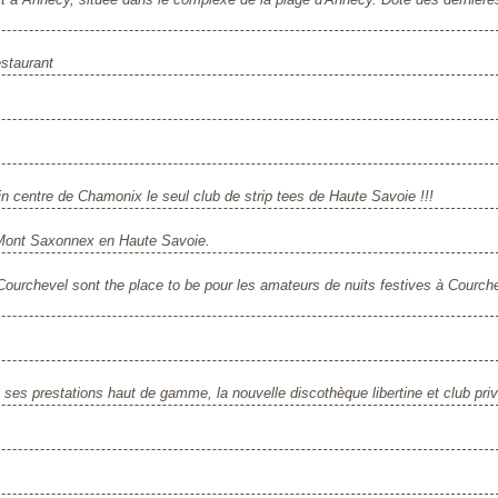
estaurant
in centre de Chamonix le seul club de strip tees de Haute Savoie !!!
 Mont Saxonnex en Haute Savoie.
Courchevel sont the place to be pour les amateurs de nuits festives à Courch
, ses prestations haut de gamme, la nouvelle discothèque libertine et club pri