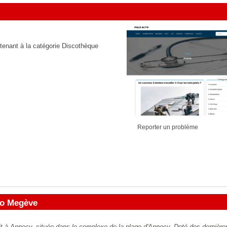
rtenant à la catégorie
Discothèque
Reporter un problème
to Megève
uit à Annecy, située dans le complexe de la plage d'Annecy. Doté des dernière