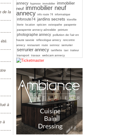
immobilier
annecy
hypnose
immobilier
immobilier neuf
neuf
e de la
annecy
info route 74
informatique
jardins secrets
inforoute74
klorofile
literie
location
opticien
osteopathe
parapente
parapente annecy aéroslide
peinture
photographe annecy
pollution de l'air en
haute savoie
reflexologue annecy
rencontre
 été.
serrurier
annecy
restaurant
route
semnoz
serrurier annecy
tartiflette
taxi
traiteur
transport
webcam annecy
travaux
otre
itué à
e à