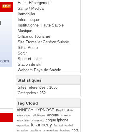
Hotel, Hébergement
Santé / Medical
Immobilier
Informatique
Institutionnel Haute Savoie
Musique
Office du Tourisme
Site Frontalier Genève Suisse
Sites Perso
Sortir
Sport et Loisir
Station de ski
Webcam Pays de Savoie
Statistiques
Sites référencés : 1636
Catégories : 252
Tag Cloud
ANNECY HYPNOSE
Emploi
Hotel
ancolie
annecy
agence web
allobroges
coque iphone
association
chamonix
fc annecy
exposition
festival
football
hotel
formation
graphiste
gymnastique
horaires