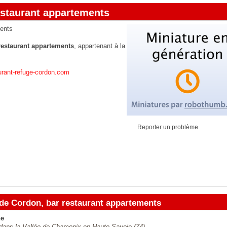
estaurant appartements
ments
restaurant appartements
, appartenant à la
urant-refuge-cordon.com
Reporter un problème
de Cordon, bar restaurant appartements
ne
 dans la Vallée de Chamonix en Haute Savoie (74)