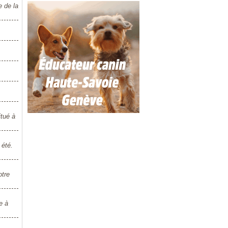
e de la
itué à
 été.
otre
e à