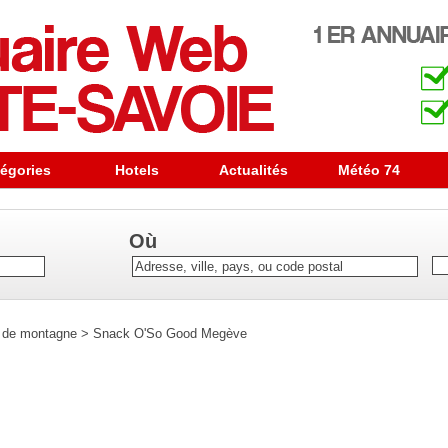
égories
Hotels
Actualités
Météo 74
Où
 de montagne
>
Snack O'So Good Megève