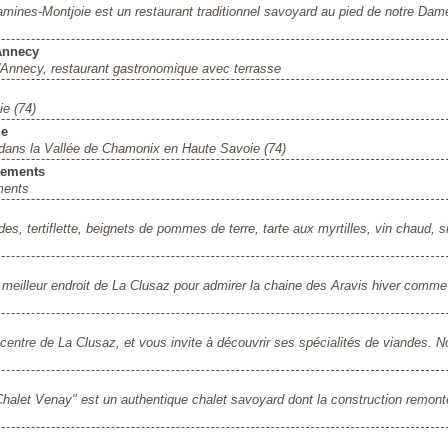
amines-Montjoie est un restaurant traditionnel savoyard au pied de notre Dam
'Annecy
 d'Annecy, restaurant gastronomique avec terrasse
e (74)
ne
 dans la Vallée de Chamonix en Haute Savoie (74)
tements
ments
s, tertiflette, beignets de pommes de terre, tarte aux myrtilles, vin chaud, s
meilleur endroit de La Clusaz pour admirer la chaine des Aravis hiver comme
 centre de La Clusaz, et vous invite à découvrir ses spécialités de viandes. N
Chalet Venay" est un authentique chalet savoyard dont la construction remont