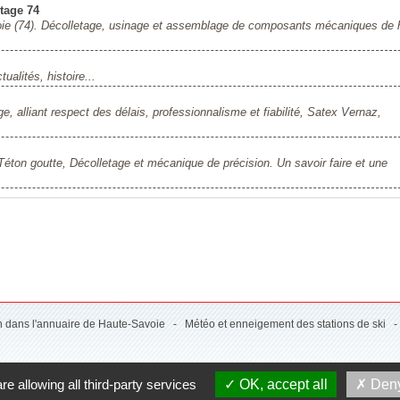
ntage 74
oie (74). Décolletage, usinage et assemblage de composants mécaniques de 
ualités, histoire...
, alliant respect des délais, professionnalisme et fiabilité, Satex Vernaz,
Téton goutte, Décolletage et mécanique de précision. Un savoir faire et une
on dans l'annuaire de Haute-Savoie
-
Météo et enneigement des stations de ski
re allowing all third-party services
OK, accept all
Deny