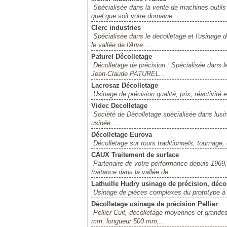
Spécialisée dans la vente de machines outils
quel que soit votre domaine...
Clerc industries
Spécialisée dans le decolletage et l'usinage de
le vallée de l'Arve....
Paturel Décolletage
Décolletage de précision : Spécialisée dans l
Jean-Claude PATUREL...
Lacrosaz Décolletage
Usinage de précision qualité, prix, réactivité
Videc Decolletage
Société de Décolletage spécialisée dans lus
usinée :...
Décolletage Eurova
Décolletage sur tours traditionnels, tournag
CAUX Traitement de surface
Partenaire de votre performance depuis 1969, 
traitance dans la vallée de...
Lathuille Hudry usinage de précision, déco
Usinage de pièces complexes du prototype à la 
Décolletage usinage de précision Pellier
Pellier Cuit, décolletage moyennes et grande
mm, longueur 500 mm,...