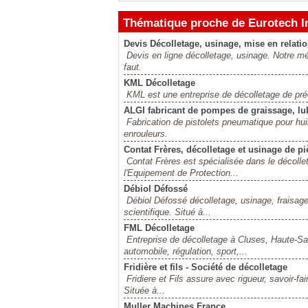
Thématique proche de Eurotech I
Devis Décolletage, usinage, mise en relati
Devis en ligne décolletage, usinage. Notre méti
faut.
KML Décolletage
KML est une entreprise de décolletage de pr
ALGI fabricant de pompes de graissage, lub
Fabrication de pistolets pneumatique pour hui
enrouleurs.
Contat Frères, décolletage et usinage de p
Contat Frères est spécialisée dans le décolle
l'Equipement de Protection...
Débiol Défossé
Débiol Défossé décolletage, usinage, fraisage
scientifique. Situé à...
FML Décolletage
Entreprise de décolletage à Cluses, Haute-Sav
automobile, régulation, sport,...
Fridière et fils - Société de décolletage
Fridiere et Fils assure avec rigueur, savoir-fai
Située à...
Muller Machines France