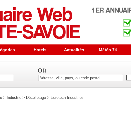
égories
Hotels
Actualités
Météo 74
Où
se
>
Industrie
>
Décolletage
>
Eurotech Industries