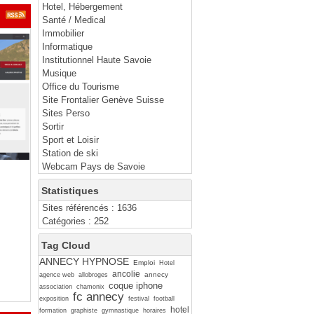
Hotel, Hébergement
Santé / Medical
Immobilier
Informatique
Institutionnel Haute Savoie
Musique
Office du Tourisme
Site Frontalier Genève Suisse
Sites Perso
Sortir
Sport et Loisir
Station de ski
Webcam Pays de Savoie
Statistiques
Sites référencés : 1636
Catégories : 252
Tag Cloud
ANNECY HYPNOSE
Emploi
Hotel
ancolie
annecy
agence web
allobroges
coque iphone
association
chamonix
fc annecy
exposition
festival
football
hotel
formation
graphiste
gymnastique
horaires