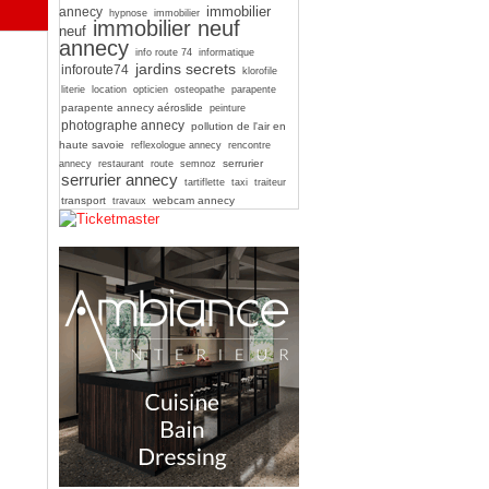
immobilier
annecy
hypnose
immobilier
immobilier neuf
neuf
annecy
info route 74
informatique
jardins secrets
inforoute74
klorofile
literie
location
opticien
osteopathe
parapente
parapente annecy aéroslide
peinture
photographe annecy
pollution de l'air en
haute savoie
reflexologue annecy
rencontre
serrurier
annecy
restaurant
route
semnoz
serrurier annecy
tartiflette
taxi
traiteur
transport
webcam annecy
travaux