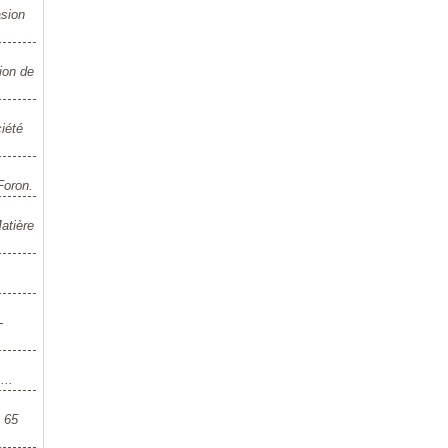
asion
tion de
iété
Foron.
atière
-
...
à 65