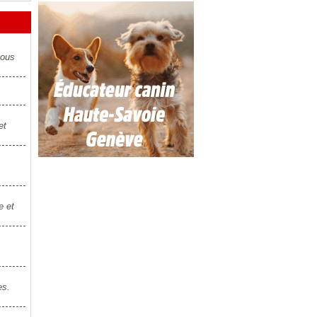
vous
et
e et
es.