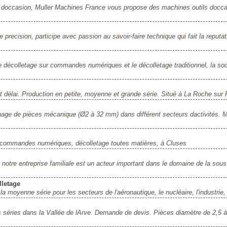
 doccasion, Muller Machines France vous propose des machines outils docc
 precision, participe avec passion au savoir-faire technique qui fait la reputa
e décolletage sur commandes numériques et le décolletage traditionnel, la soc
 et délai. Production en petite, moyenne et grande série. Situé à La Roche sur 
inage de pièces mécanique (Ø2 à 32 mm) dans différent secteurs dactivités. M
e, commandes numériques, décolletage toutes matières, à Cluses
notre entreprise familiale est un acteur important dans le domaine de la sous
lletage
moyenne série pour les secteurs de l'aéronautique, le nucléaire, l'industrie, 
s séries dans la Vallée de lArve. Demande de devis. Pièces diamètre de 2,5 