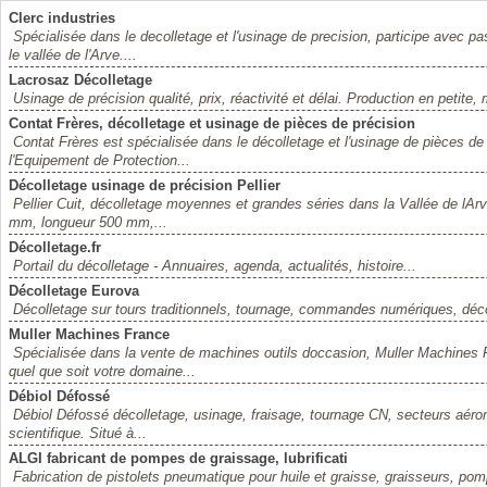
Clerc industries
Spécialisée dans le decolletage et l'usinage de precision, participe avec pas
le vallée de l'Arve....
Lacrosaz Décolletage
Usinage de précision qualité, prix, réactivité et délai. Production en petit
Contat Frères, décolletage et usinage de pièces de précision
Contat Frères est spécialisée dans le décolletage et l'usinage de pièces de
l'Equipement de Protection...
Décolletage usinage de précision Pellier
Pellier Cuit, décolletage moyennes et grandes séries dans la Vallée de lA
mm, longueur 500 mm,...
Décolletage.fr
Portail du décolletage - Annuaires, agenda, actualités, histoire...
Décolletage Eurova
Décolletage sur tours traditionnels, tournage, commandes numériques, déco
Muller Machines France
Spécialisée dans la vente de machines outils doccasion, Muller Machines
quel que soit votre domaine...
Débiol Défossé
Débiol Défossé décolletage, usinage, fraisage, tournage CN, secteurs aérona
scientifique. Situé à...
ALGI fabricant de pompes de graissage, lubrificati
Fabrication de pistolets pneumatique pour huile et graisse, graisseurs, pom