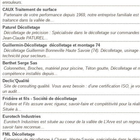
enrouleurs.
CAUX Traitement de surface
Partenaire de votre performance depuis 1969, notre entreprise familiale est
traitance dans la vallée de...
Paturel Décolletage
Décolletage de précision : Spécialisée dans le décolletage sur commandes n
Jean-Claude PATUREL...
Guillermin-Décolletage  décolletage et montage 74
Décolletage Guillermin Bonneville Haute Savoie (74). Décolletage, usina
technicité pour secteurs...
Berthet Serge Sas
Colonnettes, Broches, matériel pour piscine, Téton goutte, Décolletage et 
compétence installés depuis...
Declic'Qualité
Site de consulting qualité. Vous avez besoin : d’une certification ISO, je v
un audit...
Fridière et fils - Société de décolletage
Fridiere et Fils assure avec rigueur, savoir-faire et compétitivité pour la réa
Située à...
Eurotech Industries
Eurotech Industries est située au coeur de la vallée de L’Arve est un reg
savoir faire reconnue...
FML Décolletage
Entreprise de décolletage à Cluses, Haute-Savoie, spécialisée dans le décol