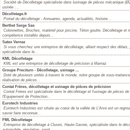
Société de Décolletage spécialisée dans lusinage de pièces mécanique (Ø2 
usinée :...
Décolletage.fr
Portail du décolletage - Annuaires, agenda, actualités, histoire...
Berthet Serge Sas
Colonnettes, Broches, matériel pour piscine, Téton goutte, Décolletage et 
compétence installés depuis...
Satex Vernaz
Si vous cherchez une entreprise de décolletage, alliant respect des délais, 
spécialisée dans le...
KML Décolletage
KML est une entreprise de décolletage de précision à Marnaz
Groupe Preciturn - Décolletage, usinage ...
Doté de plusieurs unités à travers le monde, notre groupe de sous-traitanc
réalisation de pièces...
Contat Frères, décolletage et usinage de pièces de précision
Contat Frères est spécialisée dans le décolletage et l'usinage de pièces de
l'Equipement de Protection...
Eurotech Industries
Eurotech Industries est située au coeur de la vallée de L’Arve est un reg
savoir faire reconnue...
FML Décolletage
Entreprise de décolletage à Cluses, Haute-Savoie, spécialisée dans le décol
automobile, régulation, sport,...