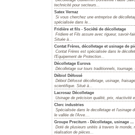
technicité pour secteurs...
Satex Vernaz
Si vous cherchez une entreprise de décolletage
spécialisée dans le...
Fridière et fils - Société de décolletage
Fridiere et Fils assure avec rigueur, savoir-fai
Située à...
Contat Frères, décolletage et usinage de p
Contat Frères est spécialisée dans le décolle
l'Equipement de Protection...
Décolletage Eurova
Décolletage sur tours traditionnels, tournag
Débiol Défossé
Débiol Défossé décolletage, usinage, fraisage
scientifique. Situé à...
Lacrosaz Décolletage
Usinage de précision qualité, prix, réactivité
Clerc industries
Spécialisée dans le decolletage et l'usinage de
le vallée de l'Arve....
Groupe Preciturn - Décolletage, usinage ...
Doté de plusieurs unités à travers le monde, 
réalisation de pièces...