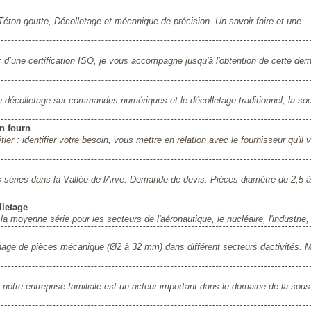
Téton goutte, Décolletage et mécanique de précision. Un savoir faire et une
 d’une certification ISO, je vous accompagne jusqu'à l'obtention de cette dern
e décolletage sur commandes numériques et le décolletage traditionnel, la soc
on fourn
er : identifier votre besoin, vous mettre en relation avec le fournisseur qu'il 
s séries dans la Vallée de lArve. Demande de devis. Pièces diamètre de 2,5 
lletage
moyenne série pour les secteurs de l'aéronautique, le nucléaire, l'industrie, 
inage de pièces mécanique (Ø2 à 32 mm) dans différent secteurs dactivités. M
notre entreprise familiale est un acteur important dans le domaine de la sous