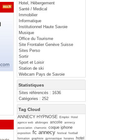
Hotel, Hébergement
Santé / Medical
Immobilier
Informatique
Institutionnel Haute Savoie
Musique
Office du Tourisme
Site Frontalier Genève Suisse
Sites Perso
Sortir
Sport et Loisir
Station de ski
Webcam Pays de Savoie
Statistiques
Sites référencés : 1636
Catégories : 252
Tag Cloud
ANNECY HYPNOSE
Emploi
Hotel
ancolie
annecy
agence web
allobroges
coque iphone
association
chamonix
fc annecy
exposition
festival
football
hotel
formation
graphiste
gymnastique
horaires
haute