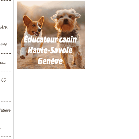
ière.
iété
vous
à 65
...
atière
-