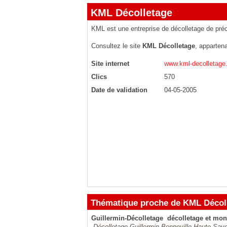
KML Décolletage
KML est une entreprise de décolletage de pré
Consultez le site
KML Décolletage
, apparten
Site internet
www.kml-decolletage
Clics
570
Date de validation
04-05-2005
Thématique proche de KML Décol
Guillermin-Décolletage  décolletage et mo
Décolletage Guillermin Bonneville Haute Sav