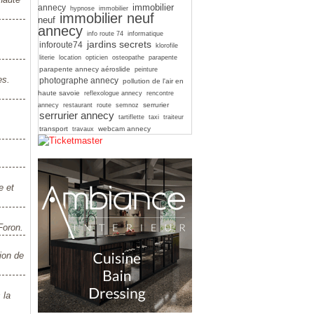
immobilier
annecy
hypnose
immobilier
immobilier neuf
neuf
annecy
info route 74
informatique
jardins secrets
inforoute74
klorofile
literie
location
opticien
osteopathe
parapente
parapente annecy aéroslide
peinture
es.
photographe annecy
pollution de l'air en
haute savoie
reflexologue annecy
rencontre
serrurier
annecy
restaurant
route
semnoz
serrurier annecy
tartiflette
taxi
traiteur
transport
webcam annecy
travaux
e et
Foron.
tion de
 la