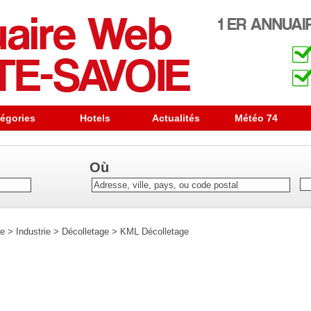
égories
Hotels
Actualités
Météo 74
Où
se
>
Industrie
>
Décolletage
>
KML Décolletage