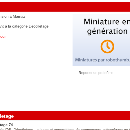
cision à Marnaz
ant à la catégorie
Décolletage
.com
Reporter un problème
letage
ntage 74
oie (74). Décolletage, usinage et assemblage de composants mécaniques de 