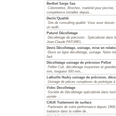
Berthet Serge Sas
Colonnettes, Broches, matériel pour piscine, 
compétence installés depuis...
Declic'Qualité
Site de consulting qualité. Vous avez besoin :
un audit...
Paturel Décolletage
Décolletage de précision : Spécialisée dans l
Jean-Claude PATUREL...
Devis Décolletage, usinage, mise en relati
Devis en ligne décolletage, usinage. Notre méti
faut.
Décolletage usinage de précision Pellier
Pellier Cuit, décolletage moyennes et grande
mm, longueur 500 mm,...
Lathuille Hudry usinage de précision, déco
Usinage de pièces complexes du prototype à la 
Videc Decolletage
Société de Décolletage spécialisée dans lus
usinée :...
CAUX Traitement de surface
Partenaire de votre performance depuis 1969, 
traitance dans la vallée de...