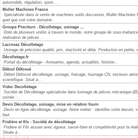
automobile, régulation, sport,...
Muller Machines France
Spécialisée dans la vente de machines outils doccasion, Muller Machines
quel que soit votre domaine...
Groupe Preciturn - Décolletage, usinage ...
Doté de plusieurs unités à travers le monde, notre groupe de sous-traitanc
réalisation de pièces...
Lacrosaz Décolletage
Usinage de précision qualité, prix, réactivité et délai. Production en petit
Décolletage.fr
Portail du décolletage - Annuaires, agenda, actualités, histoire...
Débiol Défossé
Débiol Défossé décolletage, usinage, fraisage, tournage CN, secteurs aérona
scientifique. Situé à...
Videc Decolletage
Société de Décolletage spécialisée dans lusinage de pièces mécanique (Ø2 
usinée :...
Devis Décolletage, usinage, mise en relation fourn
Devis en ligne décolletage, usinage. Notre métier : identifier votre besoin, 
faut.
Fridière et fils - Société de décolletage
Fridiere et Fils assure avec rigueur, savoir-faire et compétitivité pour la réa
Située à...