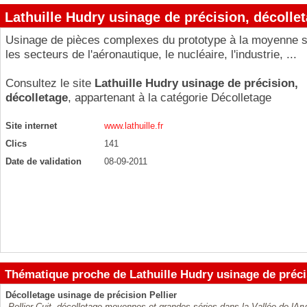
Lathuille Hudry usinage de précision, décolle
Usinage de pièces complexes du prototype à la moyenne s
les secteurs de l'aéronautique, le nucléaire, l'industrie, ...
Consultez le site
Lathuille Hudry usinage de précision,
décolletage
, appartenant à la catégorie
Décolletage
Site internet
www.lathuille.fr
Clics
141
Date de validation
08-09-2011
Thématique proche de Lathuille Hudry usinage de préci
Décolletage usinage de précision Pellier
Pellier Cuit, décolletage moyennes et grandes séries dans la Vallée de lA