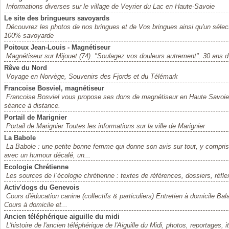
Informations diverses sur le village de Veyrier du Lac en Haute-Savoie
Le site des bringueurs savoyards
Découvrez les photos de nos bringues et de Vos bringues ainsi qu'un séle
100% savoyarde
Poitoux Jean-Louis - Magnétiseur
Magnétiseur sur Mijouet (74). "Soulagez vos douleurs autrement". 30 ans d'
Rêve du Nord
Voyage en Norvège, Souvenirs des Fjords et du Télémark
Francoise Bosviel, magnétiseur
Francoise Bosviel vous propose ses dons de magnétiseur en Haute Savoie (
séance à distance.
Portail de Marignier
Portail de Marignier Toutes les informations sur la ville de Marignier
La Babole
La Babole : une petite bonne femme qui donne son avis sur tout, y compris s
avec un humour décalé, un...
Ecologie Chrétienne
Les sources de l´écologie chrétienne : textes de références, dossiers, réflexi
Activ'dogs du Genevois
Cours d'éducation canine (collectifs & particuliers) Entretien à domicile 
Cours à domicile et...
Ancien téléphérique aiguille du midi
L'histoire de l'ancien téléphérique de l'Aiguille du Midi, photos, reportages,