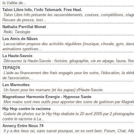
la Vallée de...
Talon Libre Info, l'info Telemark. Free Heel.
Talon Libre Info présente les rassemblements, courses, compétitions, stage
Revues de presse, test...
Nathalie Perrillat Monet
Reiki, Tarologie
Les Amis de Nâves
Lassociation propose des activités régulières (musique, chorale, gym, dans
animations sportives...
La Haute-Savoie
Découvrez la Haute-Savoie : histoire, géographie, vie en alpage, faune, flore
TEPAQ74
L'aide au financement des frais engagés pour les soins, l'éducation, la rééd
de l'association,...
Les Marmottes
Un forum pour les mamans (et les papas) d'Haute-Savoie.
Magnetiseur Harmonie Energie - Hypnose Sante
Mes mains sont mes outils pour apporter des soins de guérison par Magnét
Hip Hop contre le racisme
Galerie de photos sur le Hip Hop réalisée le 20 avril 2005 par 2 photogra
contre le racisme à La...
Annecy Entre Nous 74
Il y a des lieux où, sans savoir pourquoi, on se sent bien. Forum, Chat, Al