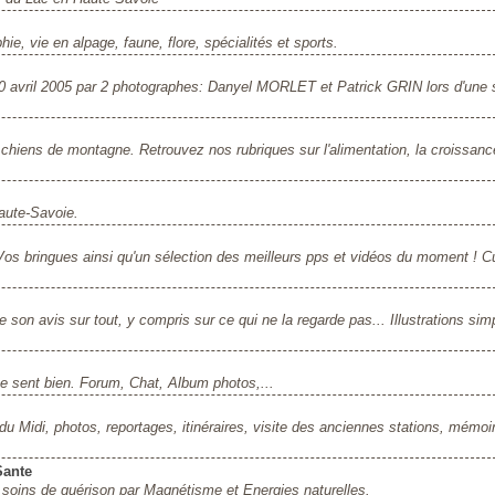
ie, vie en alpage, faune, flore, spécialités et sports.
 20 avril 2005 par 2 photographes: Danyel MORLET et Patrick GRIN lors d'une 
chiens de montagne. Retrouvez nos rubriques sur l'alimentation, la croissanc
aute-Savoie.
os bringues ainsi qu'un sélection des meilleurs pps et vidéos du moment ! 
son avis sur tout, y compris sur ce qui ne la regarde pas... Illustrations sim
 se sent bien. Forum, Chat, Album photos,...
le du Midi, photos, reportages, itinéraires, visite des anciennes stations, mémoi
Sante
soins de guérison par Magnétisme et Energies naturelles.