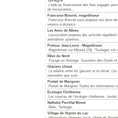
TEPAQ74
L'aide au financement des frais engagés pour l
de l'association,...
Francoise Bosviel, magnétiseur
Francoise Bosviel vous propose ses dons de 
séance à distance.
Les Amis de Nâves
Lassociation propose des activités régulière
animations sportives...
Poitoux Jean-Louis - Magnétiseur
Magnétiseur sur Mijouet (74). "Soulagez vos d
Rêve du Nord
Voyage en Norvège, Souvenirs des Fjords et
Glaciers climat
La relation entre les glaciers et le climat. L
merveilles que sont...
Portail de Marignier
Portail de Marignier Toutes les informations su
Ecologie Chrétienne
Les sources de l´écologie chrétienne : textes d
Nathalie Perrillat Monet
Reiki, Tarologie
Village de Veyrier du Lac
Informations diverses sur le village de Veyri