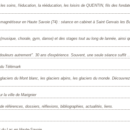
es soins, l'éducation, la rééducation, les loisirs de QUENTIN, fils des fondat
magnétiseur en Haute Savoie (74) : séance en cabinet à Saint Gervais les Ba
s (musique, chorale, gym, danse) et des stages tout au long de lannée, ainsi 
ouleurs autrement". 30 ans d'expérience. Souvent, une seule séance suffit ...
 du Télémark
es glaciers du Mont blanc, les glaciers alpins, les glaciers du monde. Découvre
r la ville de Marignier
e références, dossiers, réflexions, bibliographies, actualités, liens.
er du Lac en Haute-Savoie