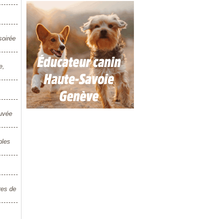
soirée
e,
Cuvée
ples
res de