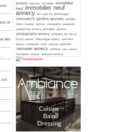
immobilier
annecy
hypnose
immobilier
eurs
immobilier neuf
neuf
annecy
info route 74
informatique
jardins secrets
inforoute74
klorofile
ins et
literie
location
opticien
osteopathe
parapente
parapente annecy aéroslide
peinture
photographe annecy
pollution de l'air en
que des
haute savoie
reflexologue annecy
rencontre
serrurier
annecy
restaurant
route
semnoz
serrurier annecy
tartiflette
taxi
traiteur
transport
webcam annecy
travaux
..
z ces