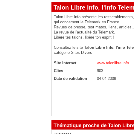
Talon Libre Info, l'info Tele
Talon Libre Info présente les rassemblements, 
qui concernent le Telemark en France.
Revues de presse, test matos, liens, articles..
La revue de l'actualité du Telemark.
Libère tes talons, libère ton esprit !
Consultez le site
Talon Libre Info, l'info Tel
catégorie
Sites Divers
Site internet
www.talonlibre.info
Clics
903
Date de validation
04-04-2008
Thématique proche de Talon Libre 