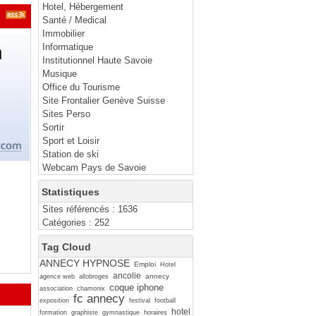
Hotel, Hébergement
Santé / Medical
Immobilier
Informatique
Institutionnel Haute Savoie
Musique
Office du Tourisme
Site Frontalier Genève Suisse
Sites Perso
Sortir
Sport et Loisir
Station de ski
Webcam Pays de Savoie
Statistiques
Sites référencés : 1636
Catégories : 252
Tag Cloud
ANNECY HYPNOSE
Emploi
Hotel
ancolie
annecy
agence web
allobroges
coque iphone
association
chamonix
fc annecy
exposition
festival
football
hotel
formation
graphiste
gymnastique
horaires