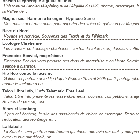
Ancien téléphérique aiguille du midi
L'histoire de l'ancien téléphérique de l'Aiguille du Midi, photos, reportages,
la Vallée de...
Magnetiseur Harmonie Energie - Hypnose Sante
Mes mains sont mes outils pour apporter des soins de guérison par Magnét
Rêve du Nord
Voyage en Norvège, Souvenirs des Fjords et du Télémark
Ecologie Chrétienne
Les sources de l´écologie chrétienne : textes de références, dossiers, réflexi
Francoise Bosviel, magnétiseur
Francoise Bosviel vous propose ses dons de magnétiseur en Haute Savoie (
séance à distance.
Hip Hop contre le racisme
Galerie de photos sur le Hip Hop réalisée le 20 avril 2005 par 2 photogra
contre le racisme à La...
Talon Libre Info, l'info Telemark. Free Heel.
Talon Libre Info présente les rassemblements, courses, compétitions, stage
Revues de presse, test...
Alpes et leonberg
Alpes et Léonberg, le site des passionnés de chiens de montagne. Retrouvez
l'éducation des leonbergs et...
La Babole
La Babole : une petite bonne femme qui donne son avis sur tout, y compris s
avec un humour décalé, un...