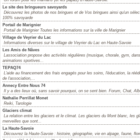
Le site des bringueurs savoyards
Découvrez les photos de nos bringues et de Vos bringues ainsi qu'un séle
100% savoyarde
Portail de Marignier
Portail de Marignier Toutes les informations sur la ville de Marignier
Village de Veyrier du Lac
Informations diverses sur le village de Veyrier du Lac en Haute-Savoie
Les Amis de Nâves
Lassociation propose des activités régulières (musique, chorale, gym, dans
animations sportives...
TEPAQ74
L'aide au financement des frais engagés pour les soins, l'éducation, la rééd
de l'association,...
Annecy Entre Nous 74
Il y a des lieux où, sans savoir pourquoi, on se sent bien. Forum, Chat, Al
Nathalie Perrillat Monet
Reiki, Tarologie
Glaciers climat
La relation entre les glaciers et le climat. Les glaciers du Mont blanc, les
merveilles que sont...
La Haute-Savoie
Découvrez la Haute-Savoie : histoire, géographie, vie en alpage, faune, flore