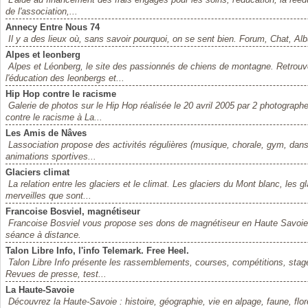
de l'association,...
Annecy Entre Nous 74
Il y a des lieux où, sans savoir pourquoi, on se sent bien. Forum, Chat, Al
Alpes et leonberg
Alpes et Léonberg, le site des passionnés de chiens de montagne. Retrouvez
l'éducation des leonbergs et...
Hip Hop contre le racisme
Galerie de photos sur le Hip Hop réalisée le 20 avril 2005 par 2 photogra
contre le racisme à La...
Les Amis de Nâves
Lassociation propose des activités régulières (musique, chorale, gym, dans
animations sportives...
Glaciers climat
La relation entre les glaciers et le climat. Les glaciers du Mont blanc, les
merveilles que sont...
Francoise Bosviel, magnétiseur
Francoise Bosviel vous propose ses dons de magnétiseur en Haute Savoie (
séance à distance.
Talon Libre Info, l'info Telemark. Free Heel.
Talon Libre Info présente les rassemblements, courses, compétitions, stage
Revues de presse, test...
La Haute-Savoie
Découvrez la Haute-Savoie : histoire, géographie, vie en alpage, faune, flore