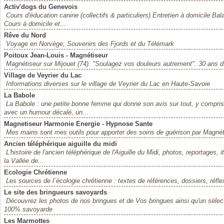
Activ'dogs du Genevois
Cours d'éducation canine (collectifs & particuliers) Entretien à domicile 
Cours à domicile et...
Rêve du Nord
Voyage en Norvège, Souvenirs des Fjords et du Télémark
Poitoux Jean-Louis - Magnétiseur
Magnétiseur sur Mijouet (74). "Soulagez vos douleurs autrement". 30 ans d'
Village de Veyrier du Lac
Informations diverses sur le village de Veyrier du Lac en Haute-Savoie
La Babole
La Babole : une petite bonne femme qui donne son avis sur tout, y compris s
avec un humour décalé, un...
Magnetiseur Harmonie Energie - Hypnose Sante
Mes mains sont mes outils pour apporter des soins de guérison par Magnét
Ancien téléphérique aiguille du midi
L'histoire de l'ancien téléphérique de l'Aiguille du Midi, photos, reportages,
la Vallée de...
Ecologie Chrétienne
Les sources de l´écologie chrétienne : textes de références, dossiers, réflexi
Le site des bringueurs savoyards
Découvrez les photos de nos bringues et de Vos bringues ainsi qu'un séle
100% savoyarde
Les Marmottes