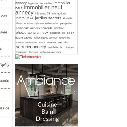
immobilier
annecy
hypnose
immobilier
immobilier neuf
neuf
annecy
info route 74
informatique
z ces
jardins secrets
inforoute74
klorofile
literie
location
opticien
osteopathe
parapente
parapente annecy aéroslide
peinture
Cuvée
photographe annecy
pollution de l'air en
haute savoie
reflexologue annecy
rencontre
serrurier
annecy
restaurant
route
semnoz
serrurier annecy
tartiflette
taxi
traiteur
e,
transport
webcam annecy
travaux
gility
soirée
res de