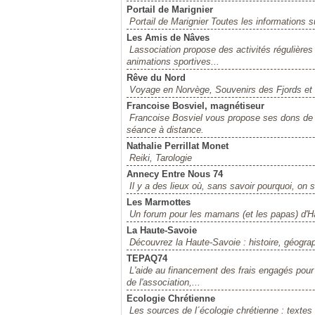
Portail de Marignier
Portail de Marignier Toutes les informations su
Les Amis de Nâves
Lassociation propose des activités régulière
animations sportives...
Rêve du Nord
Voyage en Norvège, Souvenirs des Fjords et
Francoise Bosviel, magnétiseur
Francoise Bosviel vous propose ses dons de 
séance à distance.
Nathalie Perrillat Monet
Reiki, Tarologie
Annecy Entre Nous 74
Il y a des lieux où, sans savoir pourquoi, on
Les Marmottes
Un forum pour les mamans (et les papas) d'H
La Haute-Savoie
Découvrez la Haute-Savoie : histoire, géograph
TEPAQ74
L'aide au financement des frais engagés pour l
de l'association,...
Ecologie Chrétienne
Les sources de l´écologie chrétienne : textes d