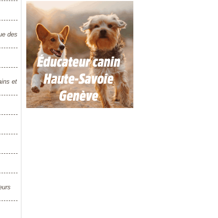
que des
ins et
eurs