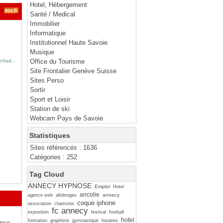
Hotel, Hébergement
Santé / Medical
Immobilier
Informatique
Institutionnel Haute Savoie
Musique
Office du Tourisme
Site Frontalier Genève Suisse
Sites Perso
Sortir
Sport et Loisir
Station de ski
Webcam Pays de Savoie
Statistiques
Sites référencés : 1636
Catégories : 252
Tag Cloud
ANNECY HYPNOSE
Emploi
Hotel
ancolie
annecy
agence web
allobroges
coque iphone
association
chamonix
fc annecy
exposition
festival
football
hotel
formation
graphiste
gymnastique
horaires
ance.