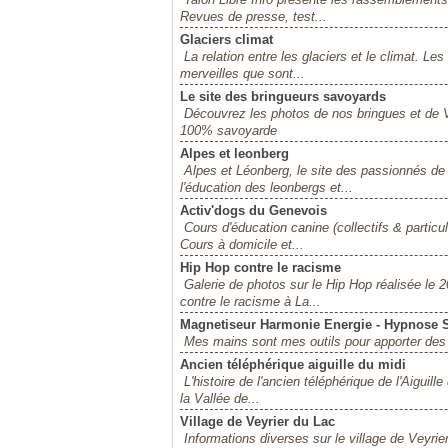
Revues de presse, test...
Glaciers climat
La relation entre les glaciers et le climat. L
merveilles que sont...
Le site des bringueurs savoyards
Découvrez les photos de nos bringues et de V
100% savoyarde
Alpes et leonberg
Alpes et Léonberg, le site des passionnés de 
l'éducation des leonbergs et...
Activ'dogs du Genevois
Cours d'éducation canine (collectifs & partic
Cours à domicile et...
Hip Hop contre le racisme
Galerie de photos sur le Hip Hop réalisée le
contre le racisme à La...
Magnetiseur Harmonie Energie - Hypnose 
Mes mains sont mes outils pour apporter des 
Ancien téléphérique aiguille du midi
L'histoire de l'ancien téléphérique de l'Aiguil
la Vallée de...
Village de Veyrier du Lac
Informations diverses sur le village de Veyri