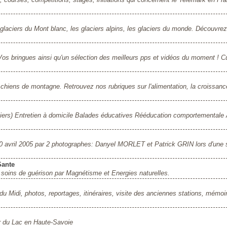
es glaciers du Mont blanc, les glaciers alpins, les glaciers du monde. Découvre
os bringues ainsi qu'un sélection des meilleurs pps et vidéos du moment ! 
chiens de montagne. Retrouvez nos rubriques sur l'alimentation, la croissanc
uliers) Entretien à domicile Balades éducatives Rééducation comportementale A
 20 avril 2005 par 2 photographes: Danyel MORLET et Patrick GRIN lors d'une 
Sante
soins de guérison par Magnétisme et Energies naturelles.
le du Midi, photos, reportages, itinéraires, visite des anciennes stations, mémoi
er du Lac en Haute-Savoie