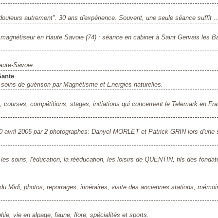
ouleurs autrement". 30 ans d'expérience. Souvent, une seule séance suffit ...
magnétiseur en Haute Savoie (74) : séance en cabinet à Saint Gervais les Ba
aute-Savoie.
Sante
soins de guérison par Magnétisme et Energies naturelles.
 courses, compétitions, stages, initiations qui concernent le Telemark en Fr
 20 avril 2005 par 2 photographes: Danyel MORLET et Patrick GRIN lors d'une 
es soins, l'éducation, la rééducation, les loisirs de QUENTIN, fils des fondat
le du Midi, photos, reportages, itinéraires, visite des anciennes stations, mémoi
ie, vie en alpage, faune, flore, spécialités et sports.