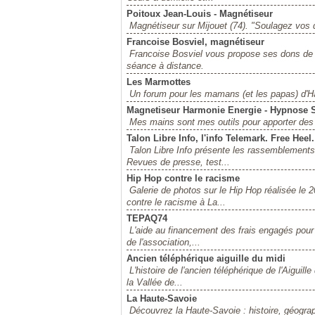
Poitoux Jean-Louis - Magnétiseur
Magnétiseur sur Mijouet (74). "Soulagez vos d
Francoise Bosviel, magnétiseur
Francoise Bosviel vous propose ses dons de 
séance à distance.
Les Marmottes
Un forum pour les mamans (et les papas) d'H
Magnetiseur Harmonie Energie - Hypnose 
Mes mains sont mes outils pour apporter des 
Talon Libre Info, l'info Telemark. Free Heel.
Talon Libre Info présente les rassemblements,
Revues de presse, test...
Hip Hop contre le racisme
Galerie de photos sur le Hip Hop réalisée le
contre le racisme à La...
TEPAQ74
L'aide au financement des frais engagés pour l
de l'association,...
Ancien téléphérique aiguille du midi
L'histoire de l'ancien téléphérique de l'Aiguil
la Vallée de...
La Haute-Savoie
Découvrez la Haute-Savoie : histoire, géograph