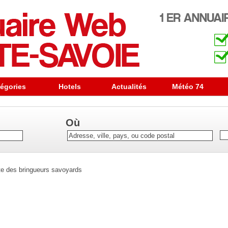
égories
Hotels
Actualités
Météo 74
Où
te des bringueurs savoyards