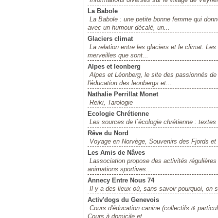
La Babole
La Babole : une petite bonne femme qui donne 
avec un humour décalé, un...
Glaciers climat
La relation entre les glaciers et le climat. L
merveilles que sont...
Alpes et leonberg
Alpes et Léonberg, le site des passionnés de 
l'éducation des leonbergs et...
Nathalie Perrillat Monet
Reiki, Tarologie
Ecologie Chrétienne
Les sources de l´écologie chrétienne : textes d
Rêve du Nord
Voyage en Norvège, Souvenirs des Fjords et
Les Amis de Nâves
Lassociation propose des activités régulière
animations sportives...
Annecy Entre Nous 74
Il y a des lieux où, sans savoir pourquoi, on
Activ'dogs du Genevois
Cours d'éducation canine (collectifs & partic
Cours à domicile et...