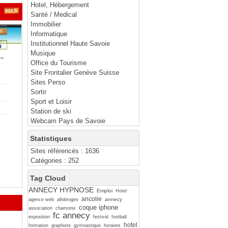
Hotel, Hébergement
Santé / Medical
Immobilier
Informatique
Institutionnel Haute Savoie
Musique
Office du Tourisme
Site Frontalier Genève Suisse
Sites Perso
Sortir
Sport et Loisir
Station de ski
Webcam Pays de Savoie
Statistiques
Sites référencés : 1636
Catégories : 252
Tag Cloud
ANNECY HYPNOSE
Emploi
Hotel
ancolie
annecy
agence web
allobroges
coque iphone
association
chamonix
fc annecy
exposition
festival
football
hotel
formation
graphiste
gymnastique
horaires