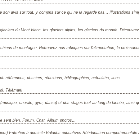
son avis sur tout, y compris sur ce qui ne la regarde pas... Illustrations sim
es glaciers du Mont blanc, les glaciers alpins, les glaciers du monde. Découvre
chiens de montagne. Retrouvez nos rubriques sur l'alimentation, la croissanc
e références, dossiers, réflexions, bibliographies, actualités, liens.
 du Télémark
s (musique, chorale, gym, danse) et des stages tout au long de lannée, ainsi 
 se sent bien. Forum, Chat, Album photos,...
uliers) Entretien à domicile Balades éducatives Rééducation comportementale A