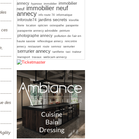
immobilier
annecy
hypnose
immobilier
immobilier neuf
neuf
ples
annecy
info route 74
informatique
jardins secrets
inforoute74
klorofile
literie
location
opticien
osteopathe
parapente
z ces
parapente annecy aéroslide
peinture
photographe annecy
pollution de l'air en
haute savoie
reflexologue annecy
rencontre
serrurier
annecy
restaurant
route
semnoz
e,
serrurier annecy
tartiflette
taxi
traiteur
transport
webcam annecy
travaux
que des
gility