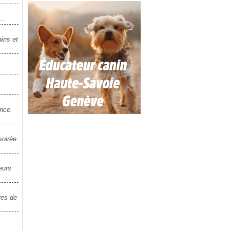
..
ins et
ance.
soirée
eurs
res de