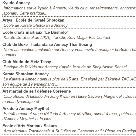
Kyudo Annecy
Informations sur le kyudo à Annecy, vie du club, renseignements, annonces, 
japonais. Cette pratique...
Artys : Ecole de Karaté Shotokan
Ecole de Karaté Shotokan à Annecy
Ecole d'arts martiaux "Le Bushido"
Karate Do Shotokan (JKA), Tai Chi, Krav Maga, Full Contact
Club de Boxe Thailandaise Annecy Thai Boxing
Notre association implantée sur Annecy vous invite à pratiquer la Boxe Tha
complet.
Club Akido de Metz Tessy
Pratique de l'aikido sur Annecy d'après le style de Shoji Nishio Sensei
Karate Shotokan Annecy
Le Karaté à Annecy depuis plus de 15 ans. Enseigné par Zakariya TAGUI
son équipe de 19 enseignants...
Art martial de self défense Coréenne
Club officiel d'Hapkido Jin Jung Kwan en Haute Savoie ( Margencel , Douvai
martial dynamique et...
Aikido à Annecy-Meythet
Entraînement et stage d'Aïkido à Annecy-Meythet, ouvert à tous, petits et 
d'Annecy-Meythet et la plus...
Ecole d'Arts Martiaux Sakura
Arts Martiaux Tracitionnels à St Julien en Genevois et St Pierre en Faucig