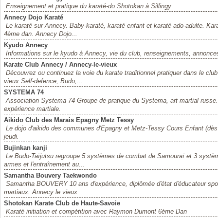
Enseignement et pratique du karaté-do Shotokan à Sillingy
Annecy Dojo Karaté
Le karaté sur Annecy. Baby-karaté, karaté enfant et karaté ado-adulte. Kara
4ème dan. Annecy Dojo...
Kyudo Annecy
Informations sur le kyudo à Annecy, vie du club, renseignements, annonce
Karate Club Annecy / Annecy-le-vieux
Découvrez ou continuez la voie du karate traditionnel pratiquer dans le cl
vieux Self-defence, Budo,...
SYSTEMA 74
Association Systema 74 Groupe de pratique du Systema, art martial russe
expérience martiale.
Aikido Club des Marais Epagny Metz Tessy
Le dojo d'aikido des communes d'Epagny et Metz-Tessy Cours Enfant (dès 
jeudi.
Bujinkan kanji
Le Budo-Taïjutsu regroupe 5 systèmes de combat de Samouraï et 3 système
armes et l'entraînement au...
Samantha Bouvery Taekwondo
Samantha BOUVERY 10 ans d'expérience, diplômée d'état d'éducateur sportif
martiaux. Annecy le vieux
Shotokan Karate Club de Haute-Savoie
Karaté initiation et compétition avec Raymon Dumont 6ème Dan