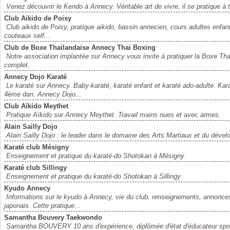
Venez découvrir le Kendo à Annecy. Véritable art de vivre, il se pratique à 
Club Aikido de Poisy
Club aikido de Poisy, pratique aikido, bassin annecien, cours adultes enfan
couteaux self...
Club de Boxe Thailandaise Annecy Thai Boxing
Notre association implantée sur Annecy vous invite à pratiquer la Boxe Tha
complet.
Annecy Dojo Karaté
Le karaté sur Annecy. Baby-karaté, karaté enfant et karaté ado-adulte. Kara
4ème dan. Annecy Dojo...
Club Aïkido Meythet
Pratique Aïkido sur Annecy Meythet. Travail mains nues et avec armes.
Alain Sailly Dojo
Alain Sailly Dojo : le leader dans le domaine des Arts Martiaux et du déve
Karaté club Mésigny
Enseignement et pratique du karaté-do Shotokan à Mésigny
Karaté club Sillingy
Enseignement et pratique du karaté-do Shotokan à Sillingy
Kyudo Annecy
Informations sur le kyudo à Annecy, vie du club, renseignements, annonces, 
japonais. Cette pratique...
Samantha Bouvery Taekwondo
Samantha BOUVERY 10 ans d'expérience, diplômée d'état d'éducateur sportif