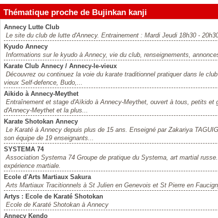
Thématique proche de Bujinkan kanji
Annecy Lutte Club
Le site du club de lutte d'Annecy. Entrainement : Mardi Jeudi 18h30 - 20h
Kyudo Annecy
Informations sur le kyudo à Annecy, vie du club, renseignements, annonce
Karate Club Annecy / Annecy-le-vieux
Découvrez ou continuez la voie du karate traditionnel pratiquer dans le cl
vieux Self-defence, Budo,...
Aikido à Annecy-Meythet
Entraînement et stage d'Aïkido à Annecy-Meythet, ouvert à tous, petits et 
d'Annecy-Meythet et la plus...
Karate Shotokan Annecy
Le Karaté à Annecy depuis plus de 15 ans. Enseigné par Zakariya TAGUI
son équipe de 19 enseignants...
SYSTEMA 74
Association Systema 74 Groupe de pratique du Systema, art martial russe
expérience martiale.
Ecole d'Arts Martiaux Sakura
Arts Martiaux Tracitionnels à St Julien en Genevois et St Pierre en Faucig
Artys : Ecole de Karaté Shotokan
Ecole de Karaté Shotokan à Annecy
Annecy Kendo