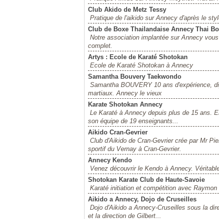
Club Akido de Metz Tessy
Pratique de l'aikido sur Annecy d'après le sty
Club de Boxe Thailandaise Annecy Thai B
Notre association implantée sur Annecy vous i
complet.
Artys : Ecole de Karaté Shotokan
Ecole de Karaté Shotokan à Annecy
Samantha Bouvery Taekwondo
Samantha BOUVERY 10 ans d'expérience, diplôm
martiaux. Annecy le vieux
Karate Shotokan Annecy
Le Karaté à Annecy depuis plus de 15 ans. 
son équipe de 19 enseignants...
Aikido Cran-Gevrier
Club d'Aikido de Cran-Gevrier crée par Mr Pi
sportif du Vernay à Cran-Gevrier.
Annecy Kendo
Venez découvrir le Kendo à Annecy. Véritable a
Shotokan Karate Club de Haute-Savoie
Karaté initiation et compétition avec Raym
Aikido a Annecy, Dojo de Cruseilles
Dojo d'Aikido a Annecy-Cruseilles sous la dir
et la direction de Gilbert...