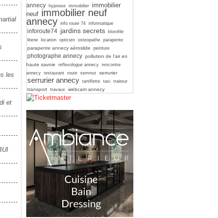
immobilier
annecy
hypnose
immobilier
immobilier neuf
neuf
artial
annecy
info route 74
informatique
jardins secrets
inforoute74
klorofile
literie
location
opticien
osteopathe
parapente
s
parapente annecy aéroslide
peinture
photographe annecy
pollution de l'air en
haute savoie
reflexologue annecy
rencontre
serrurier
annecy
restaurant
route
semnoz
s les
serrurier annecy
tartiflette
taxi
traiteur
transport
webcam annecy
travaux
i et
BUI