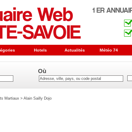
égories
Hotels
Actualités
Météo 74
Où
ts Martiaux
>
Alain Sailly Dojo