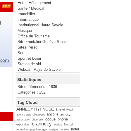
Hotel, Hébergement
Santé / Medical
Immobilier
Informatique
Institutionnel Haute Savoie
Musique
Office du Tourisme
Site Frontalier Genève Suisse
Sites Perso
Sortir
Sport et Loisir
Station de ski
Webcam Pays de Savoie
Statistiques
Sites référencés : 1636
Catégories : 252
Tag Cloud
ANNECY HYPNOSE
Emploi
Hotel
ancolie
annecy
agence web
allobroges
coque iphone
association
chamonix
fc annecy
exposition
festival
football
hotel
formation
graphiste
gymnastique
horaires