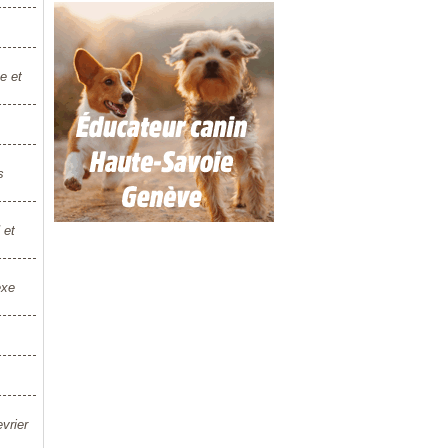
e et
s
 et
exe
vrier