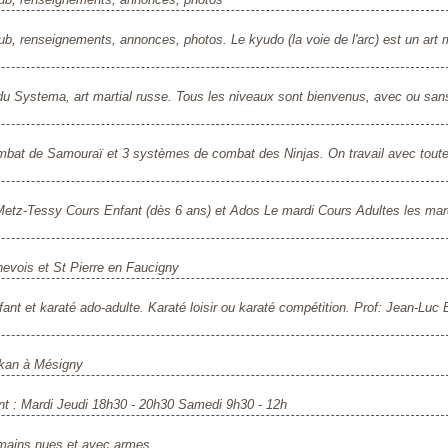
ub, renseignements, annonces, photos. Le kyudo (la voie de l'arc) est un art m
u Systema, art martial russe. Tous les niveaux sont bienvenus, avec ou san
bat de Samouraï et 3 systèmes de combat des Ninjas. On travail avec toute
etz-Tessy Cours Enfant (dès 6 ans) et Ados Le mardi Cours Adultes les mard
nevois et St Pierre en Faucigny
ant et karaté ado-adulte. Karaté loisir ou karaté compétition. Prof: Jean-Luc 
okan à Mésigny
ent : Mardi Jeudi 18h30 - 20h30 Samedi 9h30 - 12h
 mains nues et avec armes.