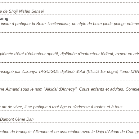
le de Shoji Nishio Sensei
oxing
nvite à pratiquer la Boxe Thailandaise, un style de boxe pieds-poings efficac
ée d'état d'éducateur sportif, diplômée d'instructeur fédéral, expert en art
Enseigné par Zakariya TAGUIGUE diplômé d'état (BEES 1er degré) 4ème DAN
erre Almand sous le nom "Aikidai d'Annecy". Cours enfants et adultes. Compl
rt de vivre, il se pratique à tout âge et s'adresse à toutes et à tous.
on Dumont 6ème Dan
ection de François Allimann et en association avec le Dojo d'Aikido de Cran-ge