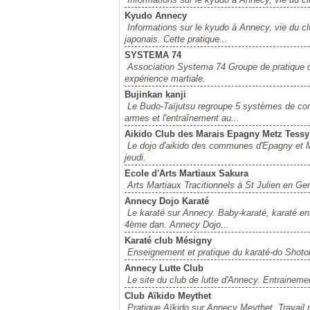
Kyudo Annecy
Informations sur le kyudo à Annecy, vie du cl
japonais. Cette pratique...
SYSTEMA 74
Association Systema 74 Groupe de pratique d
expérience martiale.
Bujinkan kanji
Le Budo-Taïjutsu regroupe 5 systèmes de com
armes et l'entraînement au...
Aikido Club des Marais Epagny Metz Tessy
Le dojo d'aikido des communes d'Epagny et M
jeudi.
Ecole d'Arts Martiaux Sakura
Arts Martiaux Tracitionnels à St Julien en Ge
Annecy Dojo Karaté
Le karaté sur Annecy. Baby-karaté, karaté enf
4ème dan. Annecy Dojo...
Karaté club Mésigny
Enseignement et pratique du karaté-do Shot
Annecy Lutte Club
Le site du club de lutte d'Annecy. Entrainem
Club Aïkido Meythet
Pratique Aïkido sur Annecy Meythet. Travail