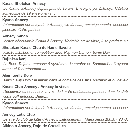
Karate Shotokan Annecy
Le Karaté à Annecy depuis plus de 15 ans. Enseigné par Zakariya TAGUI
son équipe de 19 enseignants...
Kyudo Annecy
Informations sur le kyudo à Annecy, vie du club, renseignements, annonces, 
japonais. Cette pratique...
Annecy Kendo
Venez découvrir le Kendo à Annecy. Véritable art de vivre, il se pratique à 
Shotokan Karate Club de Haute-Savoie
Karaté initiation et compétition avec Raymon Dumont 6ème Dan
Bujinkan kanji
Le Budo-Taïjutsu regroupe 5 systèmes de combat de Samouraï et 3 système
armes et l'entraînement au...
Alain Sailly Dojo
Alain Sailly Dojo : le leader dans le domaine des Arts Martiaux et du déve
Karate Club Annecy / Annecy-le-vieux
Découvrez ou continuez la voie du karate traditionnel pratiquer dans le cl
vieux Self-defence, Budo,...
Kyudo Annecy
Informations sur le kyudo à Annecy, vie du club, renseignements, annonce
Annecy Lutte Club
Le site du club de lutte d'Annecy. Entrainement : Mardi Jeudi 18h30 - 20h
Aikido a Annecy, Dojo de Cruseilles