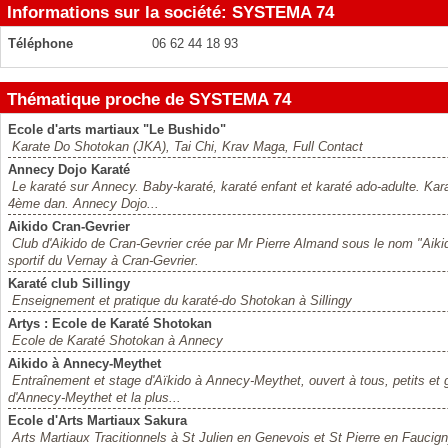
Informations sur la société: SYSTEMA 74
Téléphone
06 62 44 18 93
Thématique proche de SYSTEMA 74
Ecole d'arts martiaux "Le Bushido"
Karate Do Shotokan (JKA), Tai Chi, Krav Maga, Full Contact
Annecy Dojo Karaté
Le karaté sur Annecy. Baby-karaté, karaté enfant et karaté ado-adulte. Kara
4ème dan. Annecy Dojo...
Aikido Cran-Gevrier
Club d'Aikido de Cran-Gevrier crée par Mr Pierre Almand sous le nom "Aiki
sportif du Vernay à Cran-Gevrier.
Karaté club Sillingy
Enseignement et pratique du karaté-do Shotokan à Sillingy
Artys : Ecole de Karaté Shotokan
Ecole de Karaté Shotokan à Annecy
Aikido à Annecy-Meythet
Entraînement et stage d'Aïkido à Annecy-Meythet, ouvert à tous, petits et 
d'Annecy-Meythet et la plus...
Ecole d'Arts Martiaux Sakura
Arts Martiaux Tracitionnels à St Julien en Genevois et St Pierre en Faucig