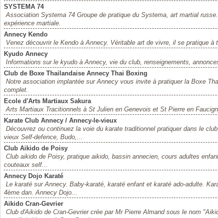
SYSTEMA 74
Association Systema 74 Groupe de pratique du Systema, art martial russe
expérience martiale.
Annecy Kendo
Venez découvrir le Kendo à Annecy. Véritable art de vivre, il se pratique à 
Kyudo Annecy
Informations sur le kyudo à Annecy, vie du club, renseignements, annonce
Club de Boxe Thailandaise Annecy Thai Boxing
Notre association implantée sur Annecy vous invite à pratiquer la Boxe Tha
complet.
Ecole d'Arts Martiaux Sakura
Arts Martiaux Tracitionnels à St Julien en Genevois et St Pierre en Faucig
Karate Club Annecy / Annecy-le-vieux
Découvrez ou continuez la voie du karate traditionnel pratiquer dans le cl
vieux Self-defence, Budo,...
Club Aikido de Poisy
Club aikido de Poisy, pratique aikido, bassin annecien, cours adultes enfan
couteaux self...
Annecy Dojo Karaté
Le karaté sur Annecy. Baby-karaté, karaté enfant et karaté ado-adulte. Kara
4ème dan. Annecy Dojo...
Aikido Cran-Gevrier
Club d'Aikido de Cran-Gevrier crée par Mr Pierre Almand sous le nom "Aiki