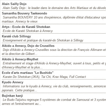
Alain Sailly Dojo
Alain Sailly Dojo : le leader dans le domaine des Arts Martiaux et du déve
Samantha Bouvery Taekwondo
Samantha BOUVERY 10 ans d'expérience, diplômée d'état d'éducateur sportif
martiaux. Annecy le vieux
Artys : Ecole de Karaté Shotokan
Ecole de Karaté Shotokan à Annecy
Karaté club Sillingy
Enseignement et pratique du karaté-do Shotokan à Sillingy
Aikido a Annecy, Dojo de Cruseilles
Dojo d'Aikido a Annecy-Cruseilles sous la direction de François Allimann et
et la direction de Gilbert...
Aikido à Annecy-Meythet
Entraînement et stage d'Aïkido à Annecy-Meythet, ouvert à tous, petits et 
d'Annecy-Meythet et la plus...
Ecole d'arts martiaux "Le Bushido"
Karate Do Shotokan (JKA), Tai Chi, Krav Maga, Full Contact
Kyudo Annecy
Informations sur le kyudo à Annecy, vie du club, renseignements, annonces, 
japonais. Cette pratique...
Bujinkan kanji
Le Budo-Taïjutsu regroupe 5 systèmes de combat de Samouraï et 3 système
armes et l'entraînement au...