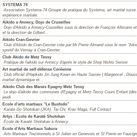
SYSTEMA 74
Association Systema 74 Groupe de pratique du Systema, art martial russe
expérience martiale.
Aikido a Annecy, Dojo de Cruseilles
Dojo d'Aikido a Annecy-Cruseilles sous la direction de François Allimann et
et la direction de Gilbert...
Aikido Cran-Gevrier
Club d'Aikido de Cran-Gevrier crée par Mr Pierre Almand sous le nom "Aiki
sportif du Vernay à Cran-Gevrier.
Club Akido de Metz Tessy
Pratique de l'aikido sur Annecy d'après le style de Shoji Nishio Sensei
Art martial de self défense Coréenne
Club officiel d'Hapkido Jin Jung Kwan en Haute Savoie ( Margencel , Douvai
martial dynamique et...
Aikido Club des Marais Epagny Metz Tessy
Le dojo d'aikido des communes d'Epagny et Metz-Tessy Cours Enfant (dès 
jeudi.
Ecole d'arts martiaux "Le Bushido"
Karate Do Shotokan (JKA), Tai Chi, Krav Maga, Full Contact
Artys : Ecole de Karaté Shotokan
Ecole de Karaté Shotokan à Annecy
Ecole d'Arts Martiaux Sakura
Arts Martiaux Tracitionnels à St Julien en Genevois et St Pierre en Faucig