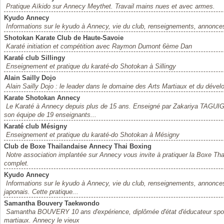
Pratique Aïkido sur Annecy Meythet. Travail mains nues et avec armes.
Kyudo Annecy
Informations sur le kyudo à Annecy, vie du club, renseignements, annonce
Shotokan Karate Club de Haute-Savoie
Karaté initiation et compétition avec Raymon Dumont 6ème Dan
Karaté club Sillingy
Enseignement et pratique du karaté-do Shotokan à Sillingy
Alain Sailly Dojo
Alain Sailly Dojo : le leader dans le domaine des Arts Martiaux et du déve
Karate Shotokan Annecy
Le Karaté à Annecy depuis plus de 15 ans. Enseigné par Zakariya TAGUI
son équipe de 19 enseignants...
Karaté club Mésigny
Enseignement et pratique du karaté-do Shotokan à Mésigny
Club de Boxe Thailandaise Annecy Thai Boxing
Notre association implantée sur Annecy vous invite à pratiquer la Boxe Tha
complet.
Kyudo Annecy
Informations sur le kyudo à Annecy, vie du club, renseignements, annonces, 
japonais. Cette pratique...
Samantha Bouvery Taekwondo
Samantha BOUVERY 10 ans d'expérience, diplômée d'état d'éducateur sportif
martiaux. Annecy le vieux