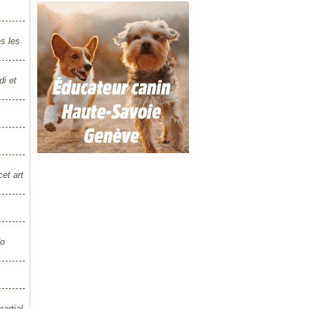
s les
i et
et art
do
artial