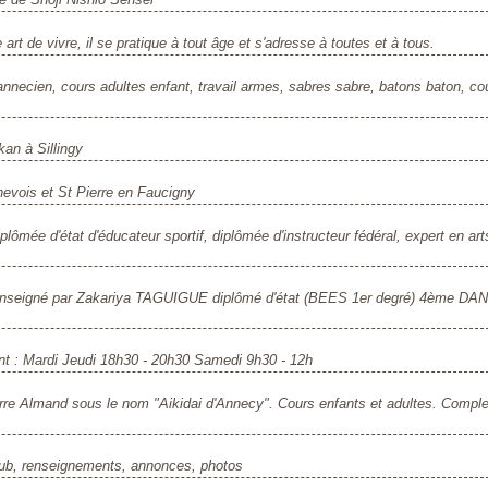
rt de vivre, il se pratique à tout âge et s'adresse à toutes et à tous.
 annecien, cours adultes enfant, travail armes, sabres sabre, batons baton, c
an à Sillingy
nevois et St Pierre en Faucigny
ée d'état d'éducateur sportif, diplômée d'instructeur fédéral, expert en art
Enseigné par Zakariya TAGUIGUE diplômé d'état (BEES 1er degré) 4ème DAN
ent : Mardi Jeudi 18h30 - 20h30 Samedi 9h30 - 12h
erre Almand sous le nom "Aikidai d'Annecy". Cours enfants et adultes. Compl
club, renseignements, annonces, photos