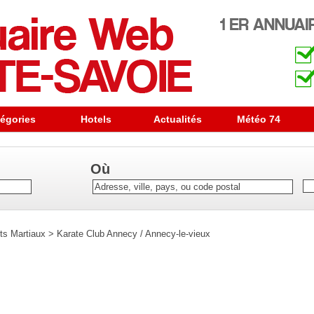
égories
Hotels
Actualités
Météo 74
Où
ts Martiaux
>
Karate Club Annecy / Annecy-le-vieux