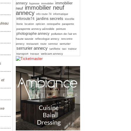
immobilier
annecy
hypnose
immobilier
immobilier neuf
neuf
annecy
info route 74
informatique
jardins secrets
inforoute74
klorofile
outeau
literie
location
opticien
osteopathe
parapente
parapente annecy aéroslide
peinture
photographe annecy
pollution de l'air en
haute savoie
reflexologue annecy
rencontre
serrurier
annecy
restaurant
route
semnoz
serrurier annecy
tartiflette
taxi
traiteur
transport
webcam annecy
travaux
s
 et
exe