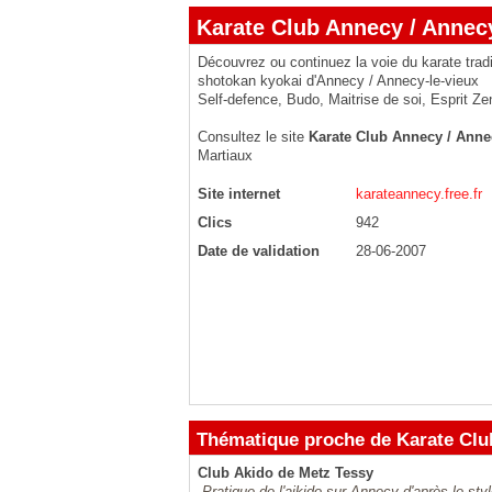
Karate Club Annecy / Annecy
Découvrez ou continuez la voie du karate tradi
shotokan kyokai d'Annecy / Annecy-le-vieux
Self-defence, Budo, Maitrise de soi, Esprit Zen
Consultez le site
Karate Club Annecy / Anne
Martiaux
Site internet
karateannecy.free.fr
Clics
942
Date de validation
28-06-2007
Thématique proche de Karate Clu
Club Akido de Metz Tessy
Pratique de l'aikido sur Annecy d'après le sty