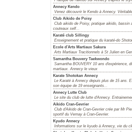
Annecy Kendo
Venez découvrir le Kendo à Annecy. Véritable a
Club Aikido de Poisy
Club aikido de Poisy, pratique aikido, bassin
couteaux self...
Karaté club Sillingy
Enseignement et pratique du karaté-do Shotok
Ecole d'Arts Martiaux Sakura
Arts Martiaux Tracitionnels à St Julien en Ge
Samantha Bouvery Taekwondo
Samantha BOUVERY 10 ans d'expérience, diplôm
martiaux. Annecy le vieux
Karate Shotokan Annecy
Le Karaté à Annecy depuis plus de 15 ans. 
son équipe de 19 enseignants...
Annecy Lutte Club
Le site du club de lutte d'Annecy. Entrainem
Aikido Cran-Gevrier
Club d'Aikido de Cran-Gevrier crée par Mr Pi
sportif du Vernay à Cran-Gevrier.
Kyudo Annecy
Informations sur le kyudo à Annecy, vie du 