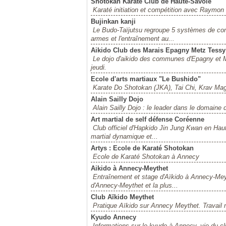
Shotokan Karate Club de Haute-Savoie
Karaté initiation et compétition avec Raym
Bujinkan kanji
Le Budo-Taïjutsu regroupe 5 systèmes de com
armes et l'entraînement au...
Aikido Club des Marais Epagny Metz Tessy
Le dojo d'aikido des communes d'Epagny et M
jeudi.
Ecole d'arts martiaux "Le Bushido"
Karate Do Shotokan (JKA), Tai Chi, Krav Mag
Alain Sailly Dojo
Alain Sailly Dojo : le leader dans le domaine
Art martial de self défense Coréenne
Club officiel d'Hapkido Jin Jung Kwan en Hau
martial dynamique et...
Artys : Ecole de Karaté Shotokan
Ecole de Karaté Shotokan à Annecy
Aikido à Annecy-Meythet
Entraînement et stage d'Aïkido à Annecy-Meyth
d'Annecy-Meythet et la plus...
Club Aïkido Meythet
Pratique Aïkido sur Annecy Meythet. Travail
Kyudo Annecy
Informations sur le kyudo à Annecy, vie du cl