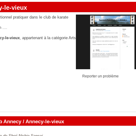
-le-vieux
tionnel pratiquer dans le club de karate
 ....
cy-le-vieux
, appartenant à la catégorie
Arts
Reporter un problème
b Annecy / Annecy-le-vieux
le de Shoji Nishio Sensei