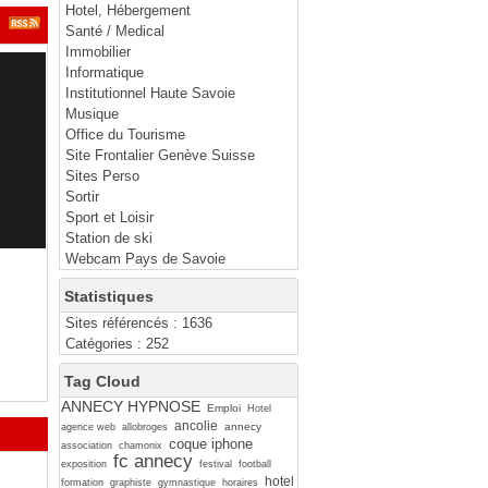
Hotel, Hébergement
Santé / Medical
Immobilier
Informatique
Institutionnel Haute Savoie
Musique
Office du Tourisme
Site Frontalier Genève Suisse
Sites Perso
Sortir
Sport et Loisir
Station de ski
Webcam Pays de Savoie
Statistiques
Sites référencés : 1636
Catégories : 252
Tag Cloud
ANNECY HYPNOSE
Emploi
Hotel
ancolie
annecy
agence web
allobroges
coque iphone
association
chamonix
fc annecy
exposition
festival
football
hotel
formation
graphiste
gymnastique
horaires