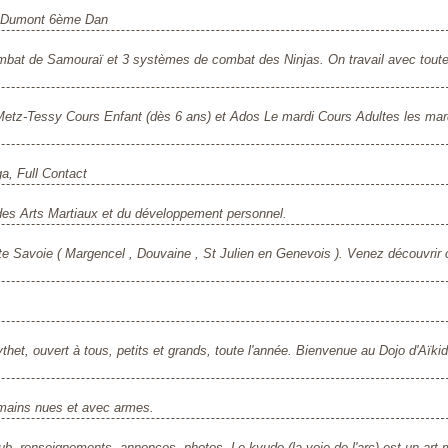
on Dumont 6ème Dan
bat de Samouraï et 3 systèmes de combat des Ninjas. On travail avec toute
etz-Tessy Cours Enfant (dès 6 ans) et Ados Le mardi Cours Adultes les mard
a, Full Contact
 des Arts Martiaux et du développement personnel.
te Savoie ( Margencel , Douvaine , St Julien en Genevois ). Venez découvrir c
et, ouvert à tous, petits et grands, toute l'année. Bienvenue au Dojo d'Aïki
 mains nues et avec armes.
ub, renseignements, annonces, photos. Le kyudo (la voie de l'arc) est un art m