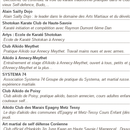
vieux Self-defence, Budo,...
Alain Sailly Dojo
Alain Sailly Dojo : le leader dans le domaine des Arts Martiaux et du déve
Shotokan Karate Club de Haute-Savoie
Karaté initiation et compétition avec Raymon Dumont 6ème Dan
Artys : Ecole de Karaté Shotokan
Ecole de Karaté Shotokan à Annecy
Club Aïkido Meythet
Pratique Aïkido sur Annecy Meythet. Travail mains nues et avec armes.
Aikido à Annecy-Meythet
Entraînement et stage d'Aïkido à Annecy-Meythet, ouvert à tous, petits et 
d'Annecy-Meythet et la plus...
SYSTEMA 74
Association Systema 74 Groupe de pratique du Systema, art martial russe
expérience martiale.
Club Aikido de Poisy
Club aikido de Poisy, pratique aikido, bassin annecien, cours adultes enfan
couteaux self...
Aikido Club des Marais Epagny Metz Tessy
Le dojo d'aikido des communes d'Epagny et Metz-Tessy Cours Enfant (dès 
jeudi.
Art martial de self défense Coréenne
Club officiel d'Hapkido Jin Jung Kwan en Haute Savoie ( Margencel , Douvai